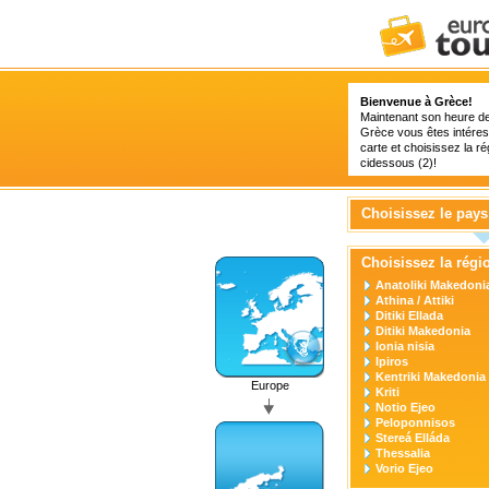
Bienvenue à Grèce!
Maintenant son heure de 
Grèce vous êtes intéres
carte et choisissez la ré
cidessous (2)!
Choisissez le pays
Choisissez la régi
Anatoliki Makedonia
Athina / Attiki
Ditiki Ellada
Ditiki Makedonia
Ionia nisia
Ipiros
Kentriki Makedonia
Europe
Kriti
Notio Ejeo
Peloponnisos
Stereá Elláda
Thessalia
Vorio Ejeo