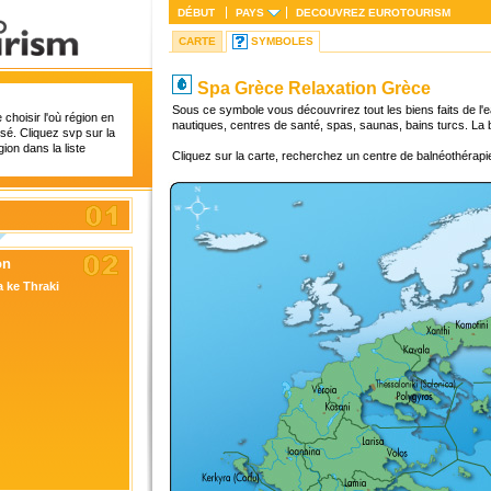
DÉBUT
PAYS
DECOUVREZ
EUROTOURISM
CARTE
SYMBOLES
Spa Grèce Relaxation Grèce
Sous ce symbole vous découvrirez tout les biens faits de l'e
choisir l'où région en
nautiques, centres de santé, spas, saunas, bains turcs. La 
sé. Cliquez svp sur la
gion dans la liste
Cliquez sur la carte, recherchez un centre de balnéothérapi
on
 ke Thraki