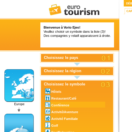
DÉ
CA
Bienvenue à Vorio Ejeo!
Veuillez choisir un symbole dans la liste (3)!
Des compagnies y relatif apparaissent à droite.
Choisissez le pays
Choisissez la région
Choisissez le symbole
Hôtels
Restaurant/Café
Europe
Conférence
Activité/Aventure
Activité Familiale
Golf