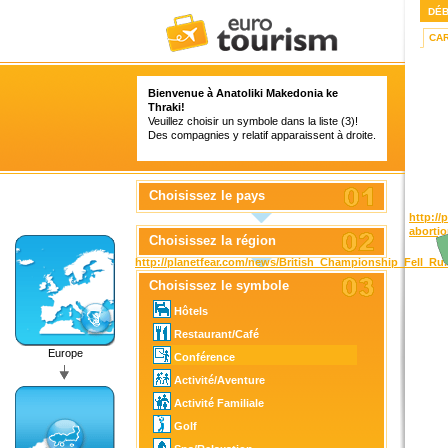
DÉ
CA
Bienvenue à Anatoliki Makedonia ke
Thraki!
Veuillez choisir un symbole dans la liste (3)!
Des compagnies y relatif apparaissent à droite.
Choisissez le pays
http:/
abortio
Choisissez la région
http://planetfear.com/news/British_Championship_Fell_R
Choisissez le symbole
Hôtels
Restaurant/Café
Europe
Conférence
Activité/Aventure
Activité Familiale
Golf