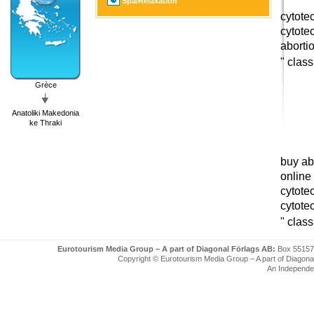
Spa/Relaxation
cytote
cytote
aborti
" clas
Grèce
Anatoliki Makedonia
ke Thraki
buy ab
online
cytote
cytote
" clas
Eurotourism Media Group – A part of Diagonal Förlags AB:
Box 55157
Copyright © Eurotourism Media Group – A part of Diagonal F
An Independe