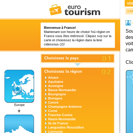
DÉ
CA
Bienvenue à France!
Sou
Maintenant son heure de choisir l'où région en
France vous êtes intéressé. Cliquez svp sur la
des
carte et choisissez la région dans la liste
voi
cidessous (2)!
cam
Choisissez le pays
Cli
Choisissez la région
Alsace
Aquitaine
Auvergne
Basse-Normandie
Bourgogne
Bretagne
Centre
Europe
Champagne-Ardenne
Corse
Franche-Comte
Haute-Normandie
Ile de France
Languedoc-Roussillon
Limousin