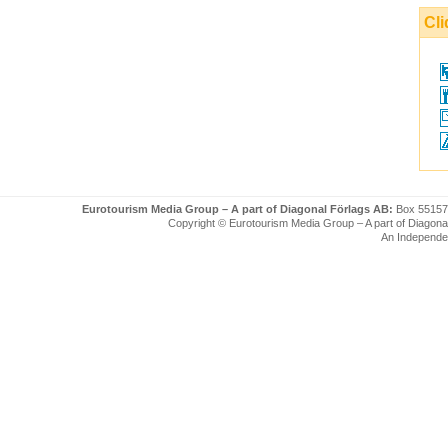
Cli
Eurotourism Media Group – A part of Diagonal Förlags AB:
Box 55157
Copyright © Eurotourism Media Group – A part of Diagonal F
An Independe