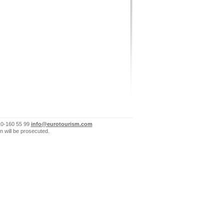
10-160 55 99
info@eurotourism.com
n will be prosecuted.