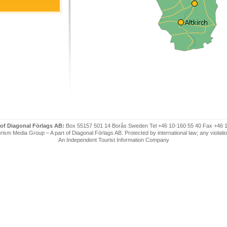
 of Diagonal Förlags AB:
Box 55157 501 14 Borås Sweden Tel +46 10-160 55 40 Fax +46 
ism Media Group – A part of Diagonal Förlags AB. Protected by international law; any violatio
An Independent Tourist Information Company