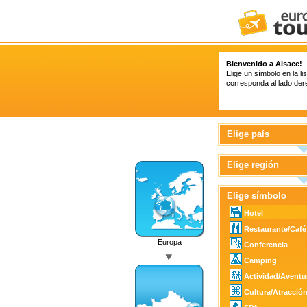
Bienvenido a Alsace!
Elige un símbolo en la l
corresponda al lado der
Elige país
Elige región
Elige símbolo
Hotel
Restaurante/Café
Europa
Conferencia
Camping
Actividad/Aventu
Cultura/Atracción