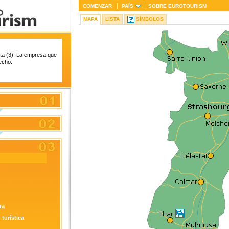
COMENZAR
PAÍS
SOBRE
EUROTOURISM
MAPA
LISTA
SÍMBOLOS
ista (3)! La empresa que
echo.
ra
 turística