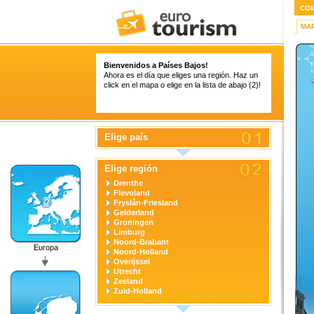
CO
MA
Bienvenidos a Países Bajos!
Ahora es el día que eliges una región. Haz un
click en el mapa o elige en la lista de abajo (2)!
Elige país
Elige región
Drenthe
Flevoland
Fryslân-Friesland
Gelderland
Groningen
Limburg
Noord-Brabant
Europa
Noord-Holland
Overijssel
Utrecht
Zeeland
Zuid-Holland