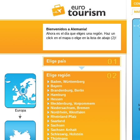
CO
MA
Bienvenidos a Alemania!
Ahora es el día que eliges una región. Haz un
click en el mapa o elige en la lista de abajo (2)!
Elige país
Elige región
Baden, Württemberg
Bayern
Brandenburg, Berlin
Hamburg
Hessen
Mecklenburg, Vorpommern
Niedersachsen, Bremen
Europa
Nordrhein, Westfalen
Rheinland Pfalz
Saarland
Sachsen
Sachsen Anhalt
Schleswig, Holstein
Thüringen