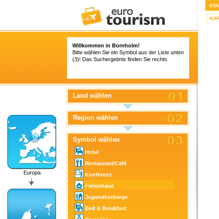
STA
KA
Willkommen in Bornholm!
Bitte wählen Sie ein Symbol aus der Liste unten
(3)! Das Suchergebnis finden Sie rechts.
Land wählen
Region wählen
Symbol wählen
Hotel
Restaurant/Café
Europa
Konferenz
Ferienhaus
Jugendherberge
Bed & Breakfast