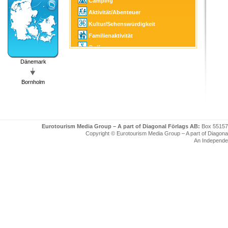
Camping
Aktivität/Abenteuer
Kultur/Sehenswürdigkeit
Familienaktivität
Golf
Angeln/Jagd
Dänemark
SPA
Bornholm
Eurotourism Media Group – A part of Diagonal Förlags AB:
Box 55157
Copyright © Eurotourism Media Group – A part of Diagonal F
An Independe