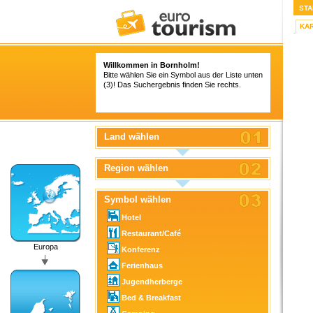
STA
KA
Willkommen in Bornholm!
Bitte wählen Sie ein Symbol aus der Liste unten
(3)! Das Suchergebnis finden Sie rechts.
Land wählen
Region wählen
Symbol wählen
Hotel
Restaurant/Café
Europa
Konferenz
Ferienhaus
Jugendherberge
Bed & Breakfast