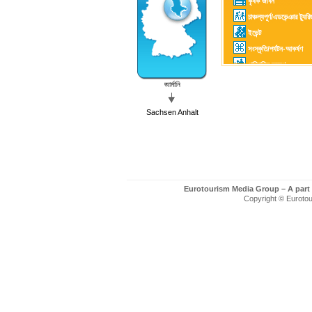
কৃষক জীবন
চাঞ্চল্যপূর্ণ/এডভেন্ঞার ট্যুর
ইভেন্ট
সংস্কৃতি/পর্যটন-আকর্ষণ
পারিবারিক ভ্রমণ
গলফ-খেলা
জার্মানি
সাঁতার কাটা
Sachsen Anhalt
Eurotourism Media Group – A part
Copyright © Eurotour