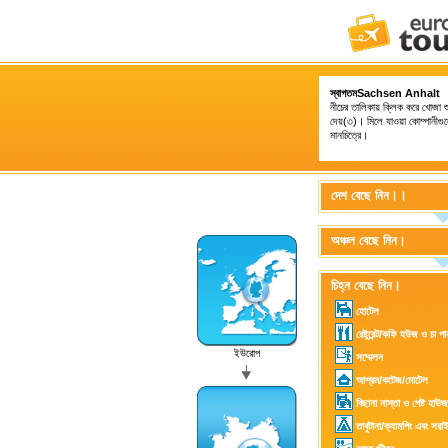
স্বাগতমSachsen Anhalt
নীচের তালিকায় ক্লিক করে খোজা শ
দেয়(৩)। মিলে যাওয়া কোম্পানীগুল
মানচিত্রে।
দেশ বেছে নিন।।
অঞ্চল বেছে নিন।
চিহ্ন বেছে নিন।
হোটেল
রেষ্টুরেন্ট/কফি হউজ ও চা পা
ইউরোপ
সম্মেলন
আশ্রম/কটেজ/মোটেল
বিছানা নাস্তা ও গেষ্ট হাউজ
তাবুটানা/ক্যামপিং এবং সরা