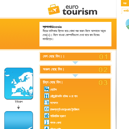
শুরু
মানচ
স্বাগতমNicosia
নীচের তালিকায় ক্লিক করে খোজা শুরু করুন কিসে আপনাকে আনন্দ
দেয়(৩)। মিলে যাওয়া কোম্পানীগুলো দেখা যাবে বাম দিকের
মানচিত্রে।
দেশ বেছে নিন।।
অঞ্চল বেছে নিন।
চিহ্ন বেছে নিন।
হোটেল
রেষ্টুরেন্ট/কফি হউজ ও চা পান
ইউরোপ
সম্মেলন
চাঞ্চল্যপূর্ণ/এডভেন্ঞার ট্যুরিজম
পারিবারিক ভ্রমণ
গলফ-খেলা