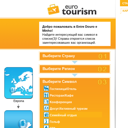
СТА
КА
Добро пожаловать в Entre Douro e
Minho!
Найдите интересующий вас символ в
списке(3)! Справа откроется список
заинтересовавших вас организаций.
Выберите Страну
Выберите Регион
Выберите Символ
Гостиница/Отель
Ресторан/Кафе
Европа
Конференция
Досуг/Активный туризм
Семейный отдых
Гольф