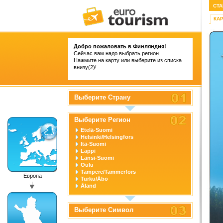
СТА
КА
Добро пожаловать в Финляндия!
Сейчас вам надо выбрать регион.
Нажмите на карту или выберите из списка
внизу(2)!
Выберите Страну
Выберите Регион
Etelä-Suomi
Helsinki/Helsingfors
Itä-Suomi
Lappi
Länsi-Suomi
Oulu
Tampere/Tammerfors
Европа
Turku/Åbo
Åland
Выберите Символ