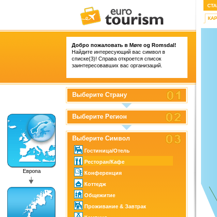
СТА
КА
Добро пожаловать в Møre og Romsdal!
Найдите интересующий вас символ в
списке(3)! Справа откроется список
заинтересовавших вас организаций.
Выберите Страну
Выберите Регион
Выберите Символ
Гостиница/Отель
Ресторан/Кафе
Европа
Конференция
Коттедж
Общежитие
Проживание & Завтрак