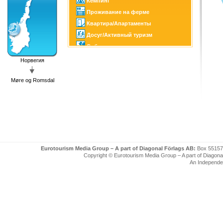
Кемпинг
Проживание на ферме
Квартира/Апартаменты
Досуг/Активный туризм
Событие
Достопримечательности
Норвегия
Конный спорт
Møre og Romsdal
Гольф
Охота/Рыбалка
Зимние виды спорта
Яхта/Лодочный тур
Eurotourism Media Group – A part of Diagonal Förlags AB:
Box 55157
Copyright © Eurotourism Media Group – A part of Diagonal F
An Independe