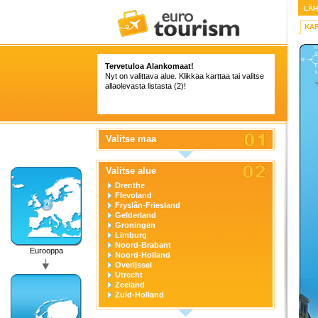
LÄ
KA
Tervetuloa Alankomaat!
Nyt on valittava alue. Klikkaa karttaa tai valitse
allaolevasta listasta (2)!
Valitse maa
Valitse alue
Drenthe
Flevoland
Fryslân-Friesland
Gelderland
Groningen
Limburg
Noord-Brabant
Eurooppa
Noord-Holland
Overijssel
Utrecht
Zeeland
Zuid-Holland