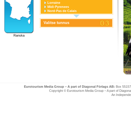
Lorraine
Midi-Pyrenees
Nord-Pas de Calais
Pays de la Loire
Picardie
Valitse tunnus
Poitou-Charentes
Provence-Alpes-Cote D'azur
Rhone-Alpes
Ranska
Eurotourism Media Group – A part of Diagonal Förlags AB:
Box 55157
Copyright © Eurotourism Media Group – A part of Diagonal F
An Independe