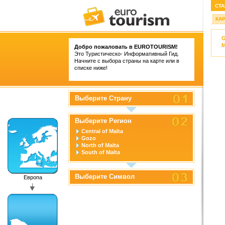
СТА
КА
M
Добро пожаловать в
EUROTOURISM
!
Это Туристическо- Информативный Гид.
Начните с выбора страны на карте или в
списке ниже!
Выберите Страну
Выберите Регион
Central of Malta
Gozo
North of Malta
South of Malta
Выберите Символ
Европа