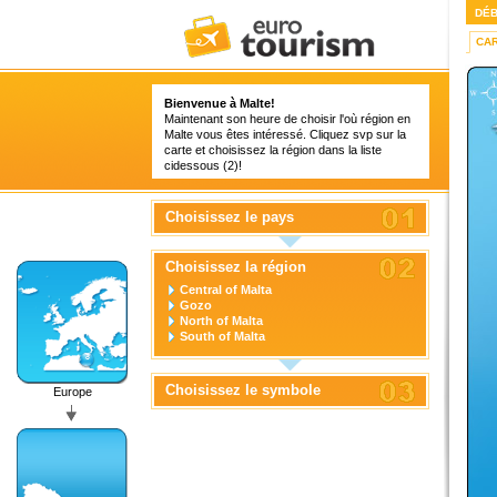
DÉ
CA
Bienvenue à Malte!
Maintenant son heure de choisir l'où région en
Malte vous êtes intéressé. Cliquez svp sur la
carte et choisissez la région dans la liste
cidessous (2)!
Choisissez le pays
Choisissez la région
Central of Malta
Gozo
North of Malta
South of Malta
Choisissez le symbole
Europe