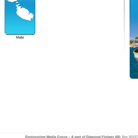
Malte
Eurotourism Media Group – A part of Diagonal Förlags AB:
Box 55157