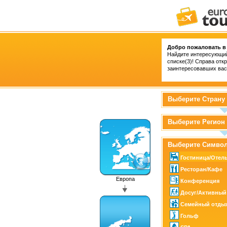
Добро пожаловать в 
Найдите интересующий
списке(3)! Справа отк
заинтересовавших вас
Выберите Страну
Выберите Регион
Выберите Симво
Гостиница/Отел
Ресторан/Кафе
Европа
Конференция
Досуг/Активный
Семейный отды
Гольф