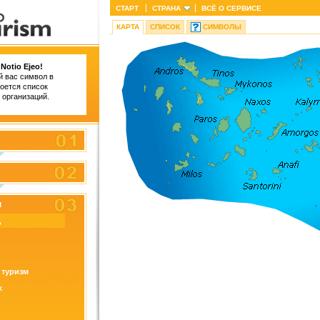
СТАРТ
СТРАНА
ВСЁ О СЕРВИСЕ
КАРТА
СПИСОК
СИМВОЛЫ
Notio Ejeo!
 вас символ в
роется список
 организаций.
л
ь
 туризм
х