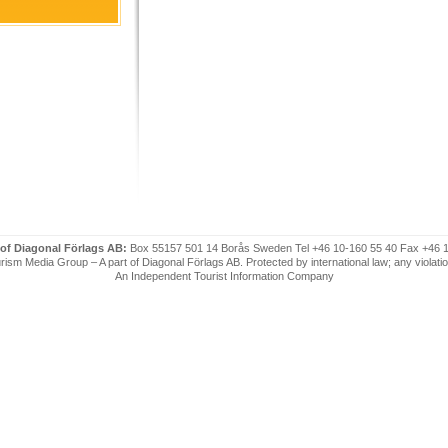
 of Diagonal Förlags AB:
Box 55157 501 14 Borås Sweden Tel +46 10-160 55 40 Fax +46 
ism Media Group – A part of Diagonal Förlags AB. Protected by international law; any violatio
An Independent Tourist Information Company