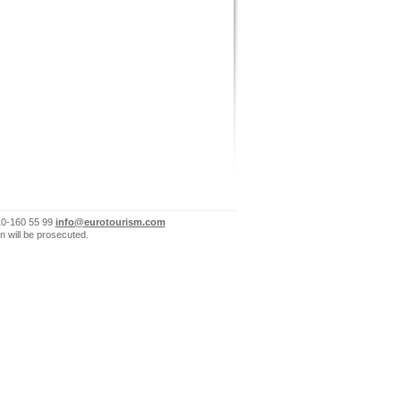
10-160 55 99
info@eurotourism.com
n will be prosecuted.