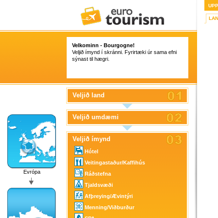
UP
LA
Velkominn - Bourgogne!
Veljið ímynd í skránni. Fyrirtæki úr sama efni
sýnast til hægri.
Veljið land
Veljið umdæmi
Veljið ímynd
Hótel
Veitingastaður/Kaffihús
Evrópa
Ráðstefna
Tjaldsvæði
Afþreying/Ævintýri
Menning/Viðburður