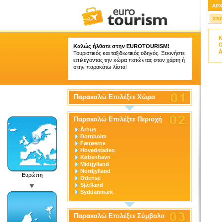
ΑΡ
ΧΆ
K
O
Καλώς ήλθατε στην
EUROTOURISM
!
Å
Τουριστικός και ταξιδιωτικός οδηγός. Ξεκινήστε
επιλέγοντας την xώρα πατώντας στον χάρτη ή
στην παρακάτω λίστα!
Παρακαλώ Επιλέξτε Χώρα
Παρακαλώ Επιλέξτε Περιοχή
Århus
Bornholm
Færøerne
Hovedstaden
København
Midtjylland
Nordjylland
Ευρώπη
Odense
Sjælland
Syddanmark
Παρακαλώ Επιλέξτε Σύμβολο