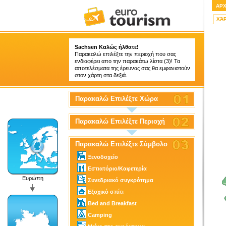
ΑΡ
ΧΆ
Sachsen Καλώς ήλθατε!
Παρακαλώ επιλέξτε την περιοχή που σας
ενδιαφέρει απο την παρακάτω λίστα (3)! Τα
αποτελέσματα της έρευνας σας θα εμφανιστούν
στον χάρτη στα δεξιά.
Παρακαλώ Επιλέξτε Χώρα
Παρακαλώ Επιλέξτε Περιοχή
Παρακαλώ Επιλέξτε Σύμβολο
Ξενοδοχείο
Εστιατόριο/Καφετερία
Ευρώπη
Συνεδριακό συγκρότημα
Εξοχικό σπίτι
Bed and Breakfast
Camping