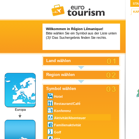
STA
KA
Willkommen in Région Lémanique!
Bitte wählen Sie ein Symbol aus der Liste unten
(3)! Das Suchergebnis finden Sie rechts.
Land wählen
Region wählen
Symbol wählen
Hotel
Restaurant/Café
Europa
Konferenz
Aktivität/Abenteuer
Familienaktivität
Golf