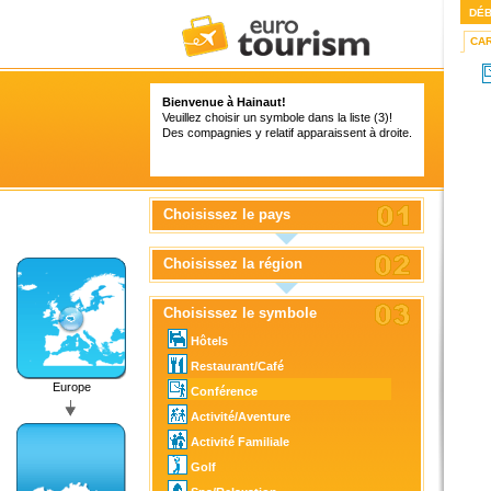
DÉ
CA
Bienvenue à Hainaut!
Veuillez choisir un symbole dans la liste (3)!
Des compagnies y relatif apparaissent à droite.
Choisissez le pays
Choisissez la région
Choisissez le symbole
Hôtels
Restaurant/Café
Europe
Conférence
Activité/Aventure
Activité Familiale
Golf