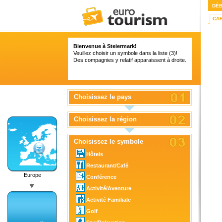
DÉ
CA
Bienvenue à Steiermark!
Veuillez choisir un symbole dans la liste (3)!
Des compagnies y relatif apparaissent à droite.
Choisissez le pays
Choisissez la région
Choisissez le symbole
Hôtels
Restaurant/Café
Europe
Conférence
Activité/Aventure
Activité Familiale
Golf