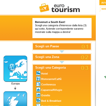
AVV
MA
Benvenuti a South East!
Scegli una categoria d'interesse dalla lista (3)
qui sotto. Aziende corrispondente saranno
mostrate sulla mappa a destra!
Scegli un Paese
Scegli una Zona
Scegli una Categoria
Hotel
Ristorante/Caffè
Europa
Conferenza
Capanna/Rifugio
Ostello
Bed & Breakfast