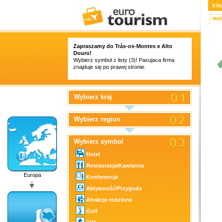
STA
MA
Zapraszamy do Trás-os-Montes e Alto
Douro!
Wybierz symbol z listy (3)! Pasujaca firma
znajduje się po prawej stronie.
Wybierz kraj
Wybierz region
Wybierz symbol
Hotel
Restauracja/Kawiarnia
Europa
Konferencja
Aktywność/Przygoda
Atrakcje rodzinne
Golf