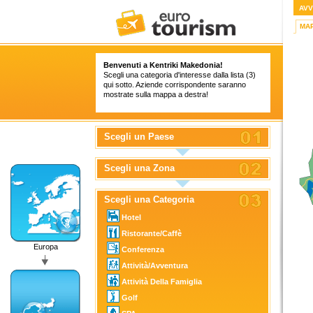
AVV
MA
Benvenuti a Kentriki Makedonia!
Scegli una categoria d'interesse dalla lista (3)
qui sotto. Aziende corrispondente saranno
mostrate sulla mappa a destra!
Scegli un Paese
Scegli una Zona
Scegli una Categoria
Hotel
Ristorante/Caffè
Europa
Conferenza
Attività/Avventura
Attività Della Famiglia
Golf