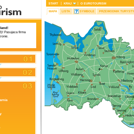
START
KRAJ
O
EUROTOURISM
MAPA
LISTA
SYMBOLE
PRZEWODNIK TURYST
land!
3)! Pasujaca firma
ronie.
arnia
y
e