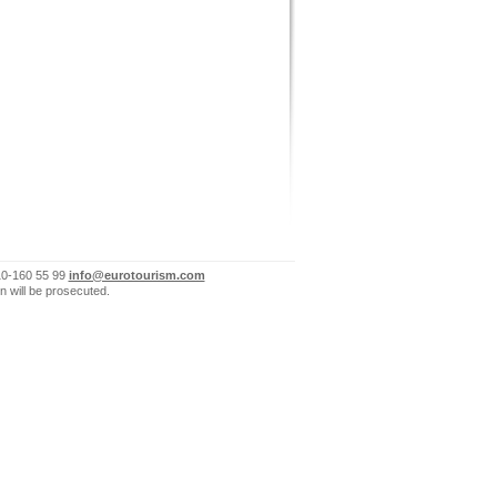
10-160 55 99
info@eurotourism.com
n will be prosecuted.