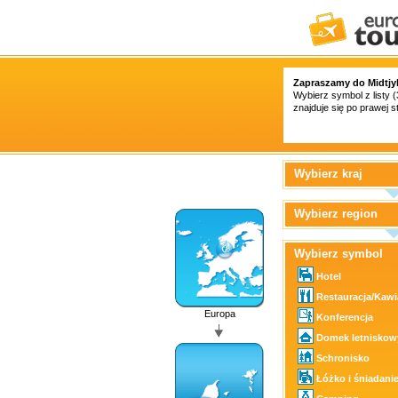
Zapraszamy do Midtjyl
Wybierz symbol z listy (
znajduje się po prawej st
Wybierz kraj
Wybierz region
Wybierz symbol
Hotel
Restauracja/Kawi
Europa
Konferencja
Domek letniskow
Schronisko
Łóżko i śniadani