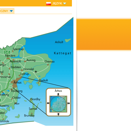
JĘZYK
YCZNY