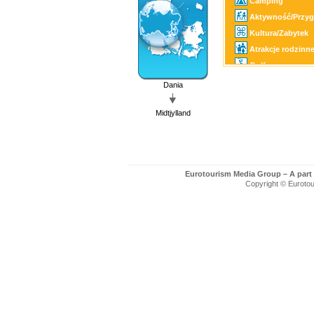
Camping
Aktywność/Przy
Kultura/Zabytek
Atrakcje rodzinn
Golf
Wędkarstwo/Łow
Dania
SPA
Midtjylland
Eurotourism Media Group – A part
Copyright © Eurotour