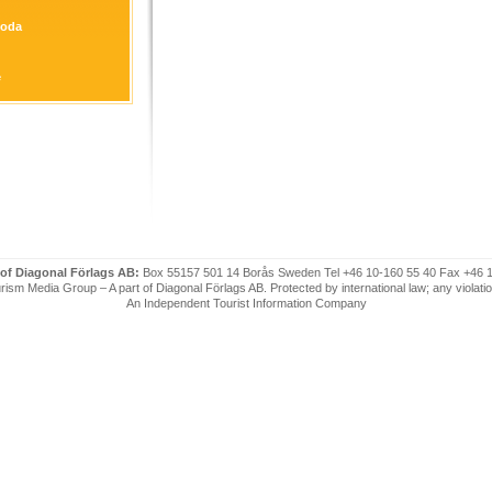
goda
e
iectwo
 of Diagonal Förlags AB:
Box 55157 501 14 Borås Sweden Tel +46 10-160 55 40 Fax +46 
ism Media Group – A part of Diagonal Förlags AB. Protected by international law; any violatio
An Independent Tourist Information Company