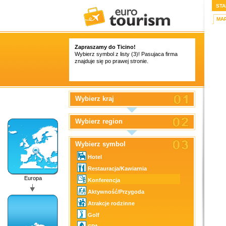
STA
MA
Zapraszamy do Ticino!
Wybierz symbol z listy (3)! Pasujaca firma
znajduje się po prawej stronie.
Wybierz kraj
Wybierz region
Wybierz symbol
Hotel
Restauracja/Kawiarnia
Europa
Konferencja
Aktywność/Przygoda
Atrakcje rodzinne
Golf