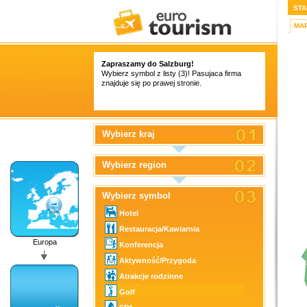
STA
MA
Zapraszamy do Salzburg!
Wybierz symbol z listy (3)! Pasujaca firma
znajduje się po prawej stronie.
Wybierz kraj
Wybierz region
Wybierz symbol
Hotel
Restauracja/Kawiarnia
Europa
Konferencja
Aktywność/Przygoda
Atrakcje rodzinne
Golf