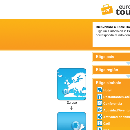
Bienvenido a Entre Do
Elige un símbolo en la l
corresponda al lado der
Elige país
Elige región
Elige símbolo
Hotel
Restaurante/Café
Europa
Conferencia
Actividad/Aventu
Actividad en fami
Golf