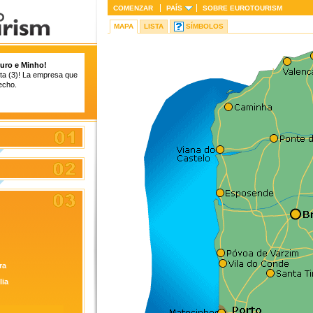
COMENZAR
PAÍS
SOBRE
EUROTOURISM
MAPA
LISTA
SÍMBOLOS
uro e Minho!
ista (3)! La empresa que
echo.
ra
lia