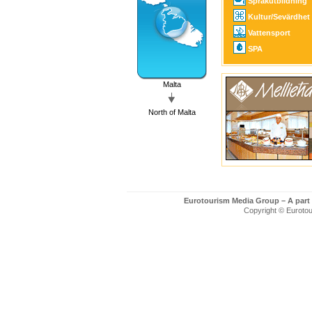
Språkutbildning
Kultur/Sevärdhet
Vattensport
SPA
Malta
North of Malta
Eurotourism Media Group – A part
Copyright © Eurotour