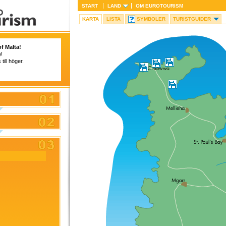
START
LAND
OM
EUROTOURISM
KARTA
LISTA
SYMBOLER
TURISTGUIDER
f Malta!
)!
ill höger.