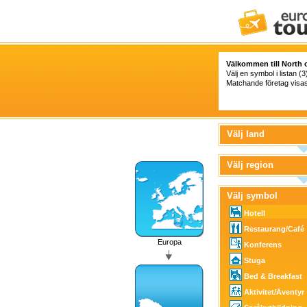
Välkommen till North o
Välj en symbol i listan (3
Matchande företag visas t
Välj land
Välj region
Välj symbol
Hotell
Restaurang/Café
Europa
Konferens
Stuga
Bed & Breakfast
Aktivitet/Äventyr