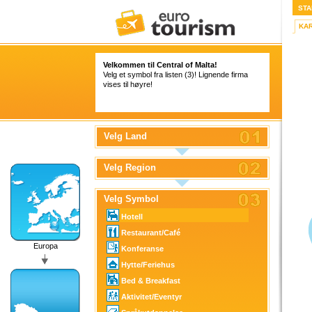
STA
KA
Velkommen til Central of Malta!
Velg et symbol fra listen (3)! Lignende firma
vises til høyre!
Velg Land
Velg Region
Velg Symbol
Hotell
Restaurant/Café
Europa
Konferanse
Hytte/Feriehus
Bed & Breakfast
Aktivitet/Eventyr