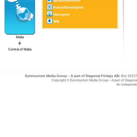
Språkutdannelse
Kultur/Severdighet
Vannsport
SPA
Malta
Central of Malta
Eurotourism Media Group – A part of Diagonal Förlags AB:
Box 55157
Copyright © Eurotourism Media Group – A part of Diagonal F
An Independe