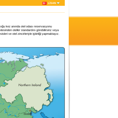
LISAN
n çoğu kez anında otel odası reservasyonu
 sitesinden oteller standardını görebilirsinz veya
sisleri ve otel zincirleriyle işbirliği yapmaktayız.