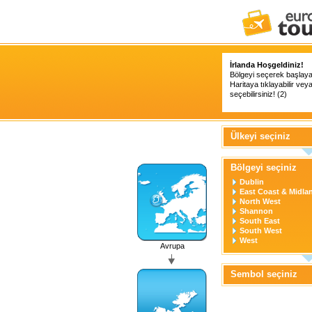
İrlanda Hoşgeldiniz!
Bölgeyi seçerek başlayabi
Haritaya tıklayabilir vey
seçebilirsiniz! (2)
Ülkeyi seçiniz
Bölgeyi seçiniz
Dublin
East Coast & Midla
North West
Shannon
South East
South West
West
Avrupa
Sembol seçiniz