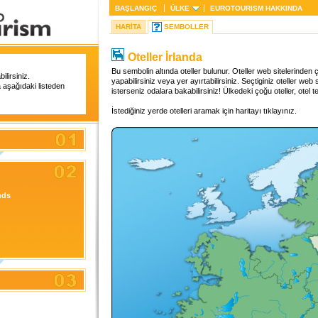
BAŞLANGIÇ
ÜLKE
EUROTOURISM
HAKKINDA
HARITA
SEMBOLLER
Oteller İrlanda
Bu sembolin altında oteller bulunur. Oteller web sitelerinde
lirsiniz.
yapabilirsiniz veya yer ayırtabilirsiniz. Seçtiginiz oteller web
a aşağıdaki listeden
isterseniz odalara bakabilirsiniz! Ülkedeki çoğu oteller, otel te
İstediğiniz yerde otelleri aramak için haritayı tıklayınız.
nds