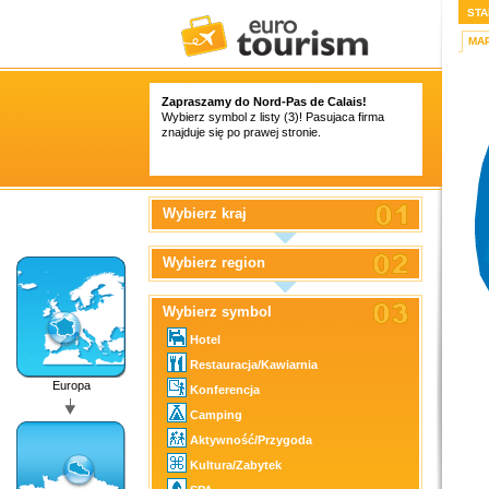
STA
MA
Zapraszamy do Nord-Pas de Calais!
Wybierz symbol z listy (3)! Pasujaca firma
znajduje się po prawej stronie.
Wybierz kraj
Wybierz region
Wybierz symbol
Hotel
Restauracja/Kawiarnia
Europa
Konferencja
Camping
Aktywność/Przygoda
Kultura/Zabytek