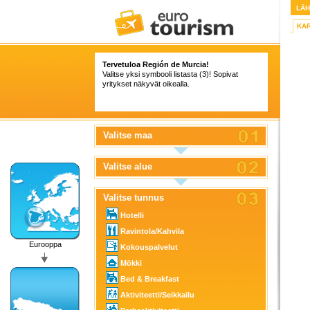
LÄ
KA
Tervetuloa Región de Murcia!
Valitse yksi symbooli listasta (3)! Sopivat
yritykset näkyvät oikealla.
Valitse maa
Valitse alue
Valitse tunnus
Hotelli
Ravintola/Kahvila
Eurooppa
Kokouspalvelut
Mökki
Bed & Breakfast
Aktiviteetti/Seikkailu