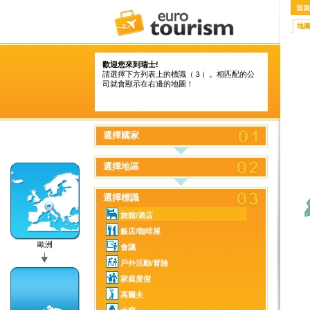
首頁
地
歡迎您來到瑞士!
請選擇下方列表上的標識（３）。相匹配的公
司就會顯示在右邊的地圖！
選擇國家
選擇地區
選擇標識
旅館/酒店
飯店/咖啡屋
歐洲
會議
戶外活動/冒險
家庭度假
高爾夫