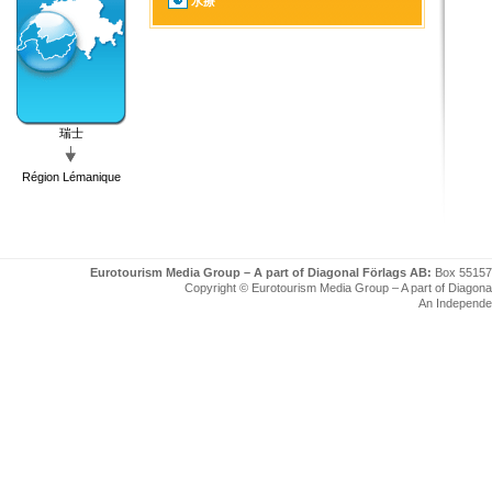
水療
瑞士
Région Lémanique
Eurotourism Media Group – A part of Diagonal Förlags AB:
Box 55157
Copyright © Eurotourism Media Group – A part of Diagonal F
An Independe