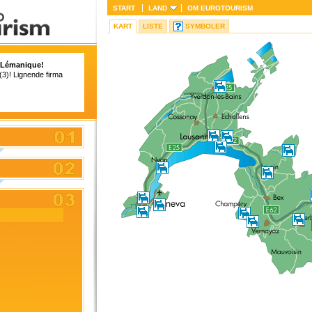
START
LAND
OM
EUROTOURISM
KART
LISTE
SYMBOLER
 Lémanique!
 (3)! Lignende firma