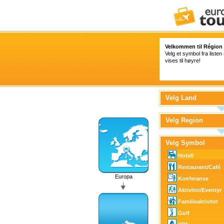
Velkommen til Région
Velg et symbol fra listen
vises til høyre!
Velg Land
Velg Region
Velg Symbol
Hotell
Restaurant/Café
Europa
Konferanse
Aktivitet/Eventyr
Familieaktivitet
Golf