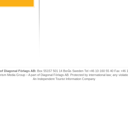
 of Diagonal Förlags AB:
Box 55157 501 14 Borås Sweden Tel +46 10-160 55 40 Fax +46 
ism Media Group – A part of Diagonal Förlags AB. Protected by international law; any violatio
An Independent Tourist Information Company