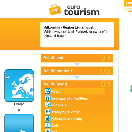
UP
LA
Velkominn - Région Lémanique!
Veljið ímynd í skránni. Fyrirtæki úr sama efni
sýnast til hægri.
Veljið land
Veljið umdæmi
Veljið ímynd
Hótel
Veitingastaður/Kaffihús
Evrópa
Ráðstefna
Afþreying/Ævintýri
Fjölskylduafþreying
Golf