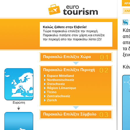
ΑΡ
ΧΆ
Καλώς ήλθατε στην Ελβετία!
Κάτ
Τώρα παρακαλώ επιλέξτε την περιοχή.
Παρακαλώ πατήστε στον χάρτη και επιλέξτε
από
την περιοχή απο την παρακάτω λίστα (2)!
απε
τα 
ξεν
Παρακαλώ Επιλέξτε Χώρα
Κάν
Παρακαλώ Επιλέξτε Περιοχή
Espace Mittelland
Nordwestschweiz
Ostschweiz
Région Lémanique
Ticino
Zentralschweiz
Zürich
Ευρώπη
Παρακαλώ Επιλέξτε Σύμβολο