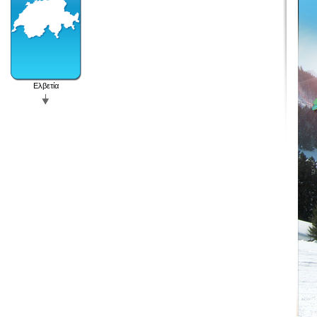
Ελβετία