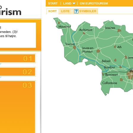
START
LAND
OM
EUROTOURISM
KORT
LISTE
SYMBOLER
!
orneden. (3)!
es til højre.