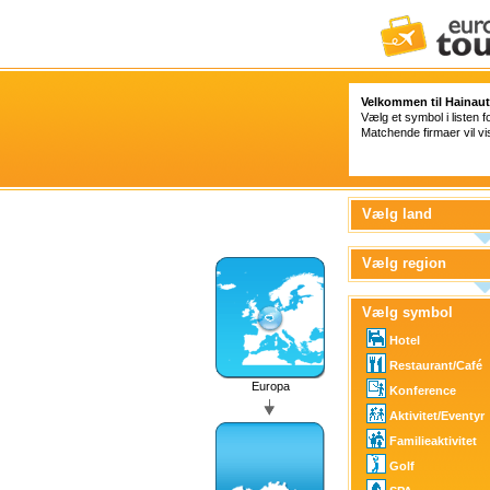
Velkommen til Hainaut
Vælg et symbol i listen f
Matchende firmaer vil vis
Vælg land
Vælg region
Vælg symbol
Hotel
Restaurant/Café
Europa
Konference
Aktivitet/Eventyr
Familieaktivitet
Golf