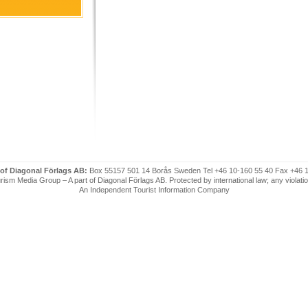
 of Diagonal Förlags AB:
Box 55157 501 14 Borås Sweden Tel +46 10-160 55 40 Fax +46 
ism Media Group – A part of Diagonal Förlags AB. Protected by international law; any violatio
An Independent Tourist Information Company