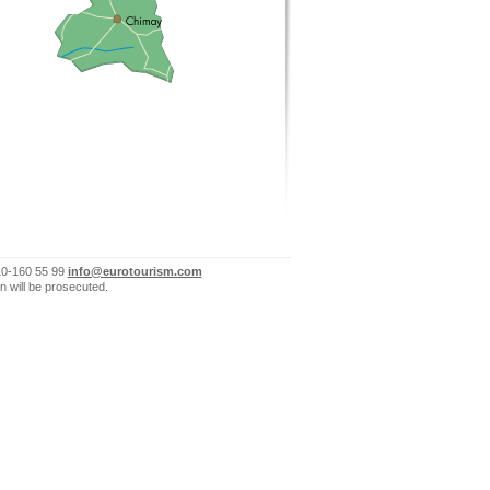
10-160 55 99
info@eurotourism.com
n will be prosecuted.