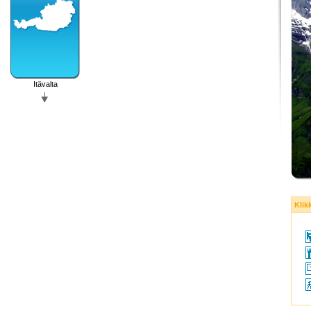
Itävalta
Klik